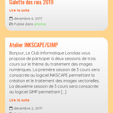
Galette des rois 2019
contrôlés
par
Lire la suite
votre
Galette
Informatique
décembre 6, 2017
des
Publié dans
photos
rois
2019
Atelier INKSCAPE/GIMP
Bonjour, Le Club Informatique Loriolais vous
propose de participer à deux sessions de trois
cours sur le thème du traitement des images
numériques. La première session de 3 cours sera
consacrée au logiciel INKSCAPE permettant la
création et le traitement des images vectorielles.
La deuxième session de 3 cours sera consacrée
au logiciel GIMP permettant […]
Lire la suite
Atelier
décembre 2, 2017
INKSCAPE/GIMP