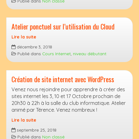
Publié dans
Non classé
PDF
Atelier ponctuel sur l’utilisation du Cloud
Lire la suite
Atelier
décembre 3, 2018
ponctuel
Publié dans
Cours Internet
,
niveau débutant
sur
l’utilisation
du
Création de site internet avec WordPress
Cloud
Venez nous rejoindre pour apprendre à créer des
sites internet les 3, 10 et 17 Octobre prochain de
20h30 à 22h à la salle du club informatique. Atelier
animé par Térence. Venez nombreux !
Lire la suite
Création
septembre 25, 2018
de
Publié dans
Non classé