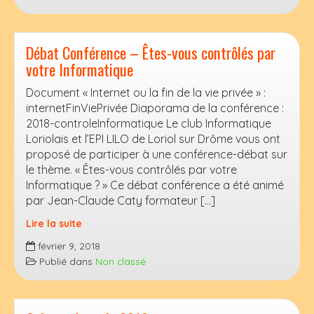
site
internet
avec
Débat Conférence – Êtes-vous contrôlés par
WordPress
votre Informatique
Document « Internet ou la fin de la vie privée » :
internetFinViePrivée Diaporama de la conférence :
2018-controleInformatique Le club Informatique
Loriolais et l’EPI LILO de Loriol sur Drôme vous ont
proposé de participer à une conférence-débat sur
le thème. « Êtes-vous contrôlés par votre
Informatique ? » Ce débat conférence a été animé
par Jean-Claude Caty formateur […]
Lire la suite
Débat
février 9, 2018
Conférence
Publié dans
Non classé
–
Êtes-
vous