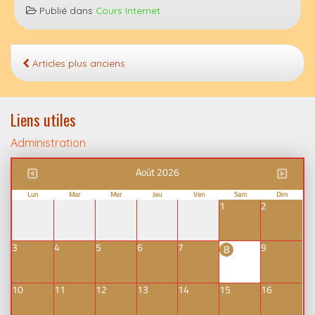
Publié dans
Cours Internet
Articles plus anciens
Liens utiles
Administration
Août 2026
Lun
Mar
Mer
Jeu
Ven
Sam
Dim
1
2
3
4
5
6
7
9
8
10
11
12
13
14
15
16