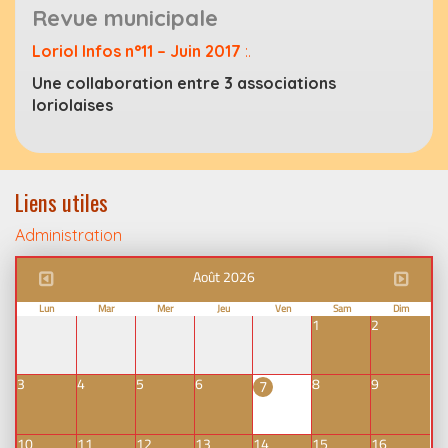
Revue municipale
Loriol Infos n°11 – Juin 2017
:.
Une collaboration entre 3 associations
loriolaises
Liens utiles
Administration
Août 2026
Lun
Mar
Mer
Jeu
Ven
Sam
Dim
1
2
3
4
5
6
8
9
7
10
11
12
13
14
15
16