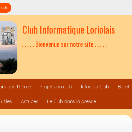
Club Informatique Loriolais
. . . . . Bienvenue sur notre site . . . . .
urs par Thème
Projets du club
Infos du Club
Bullet
 utiles
Astuces
Le Club dans la presse