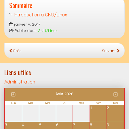
Sommaire
1-
Introduction à GNU/Linux
janvier 4, 2017
Publié dans
GNU/Linux
Préc.
Suivant
Liens utiles
Administration
Août 2026
Lun
Mar
Mer
Jeu
Ven
Sam
Dim
1
2
3
4
5
6
7
8
9