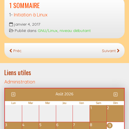
1 SOMMAIRE
1-
Initiation à Linux
janvier 4, 2017
Publié dans
GNU/Linux
,
niveau débutant
Préc.
Suivant
Liens utiles
Administration
Août 2026
Lun
Mar
Mer
Jeu
Ven
Sam
Dim
1
2
3
4
5
6
7
8
9