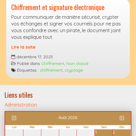
Chiffrement et signature électronique
Pour communiquer de manière sécurisé, crypter
vos échanges et signer vos courriels pour ne pas
vous confondre avec un pirate, le document joint
vous explique tout.
Lire la suite
Chiffrement
décembre 17, 2023
et
Publié dans
Chiffrement
,
Non classé
signature
Étiquettes :
chiffrement
,
cryptage
électronique
Liens utiles
Administration
Août 2026
Lun
Mar
Mer
Jeu
Ven
Sam
Dim
1
2