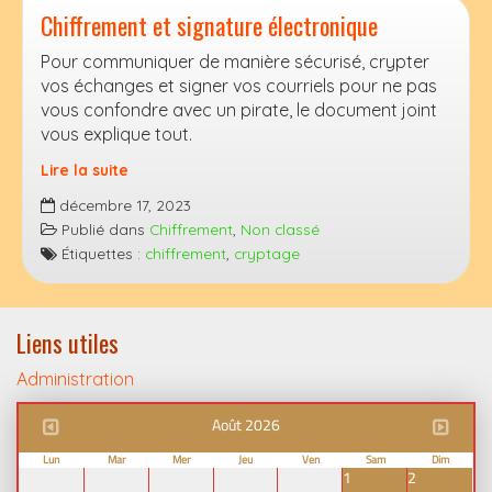
Chiffrement et signature électronique
Pour communiquer de manière sécurisé, crypter
vos échanges et signer vos courriels pour ne pas
vous confondre avec un pirate, le document joint
vous explique tout.
Lire la suite
Chiffrement
décembre 17, 2023
et
Publié dans
Chiffrement
,
Non classé
signature
Étiquettes :
chiffrement
,
cryptage
électronique
Liens utiles
Administration
Août 2026
Lun
Mar
Mer
Jeu
Ven
Sam
Dim
1
2